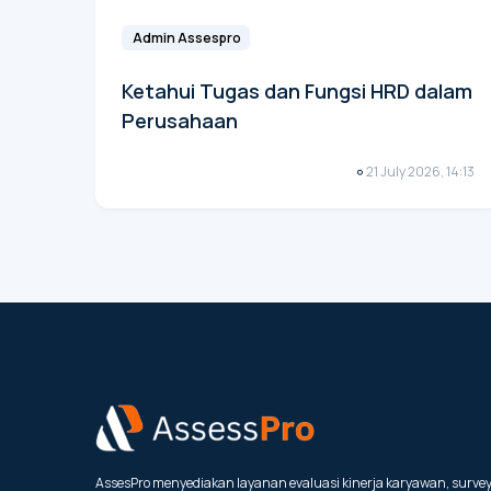
Admin Assespro
Ketahui Tugas dan Fungsi HRD dalam
Perusahaan
21 July 2026, 14:13
AssesPro menyediakan layanan evaluasi kinerja karyawan, surve