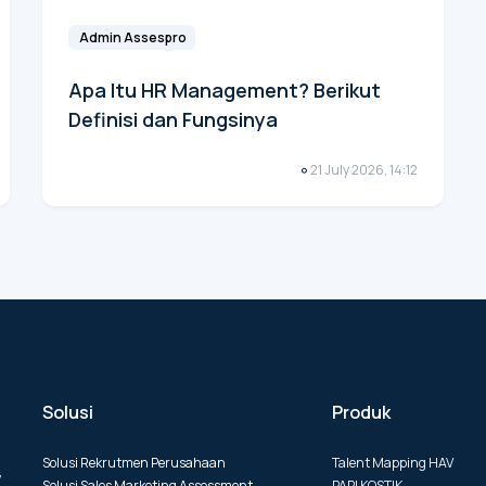
Admin Assespro
Apa Itu HR Management? Berikut
Definisi dan Fungsinya
21 July 2026, 14:12
Solusi
Produk
Solusi Rekrutmen Perusahaan
Talent Mapping HAV
y
Solusi Sales Marketing Assessment
PAPI KOSTIK